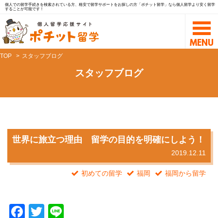
個人での留学手続きを検索されている方、格安で留学サポートをお探しの方「ポチット留学」なら個人留学より安く留学
することが可能です！
TOP
スタッフブログ
スタッフブログ
世界に旅立つ理由 留学の目的を明確にしよう！
2019.12.11
初めての留学
福岡
福岡から留学
F
T
Li