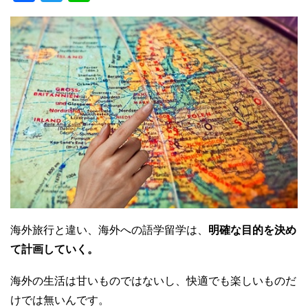
a
wi
n
c
tt
e
e
er
b
o
o
k
海外旅行と違い、海外への語学留学は、
明確な目的を決め
て計画していく。
海外の生活は甘いものではないし、快適でも楽しいものだ
けでは無いんです。