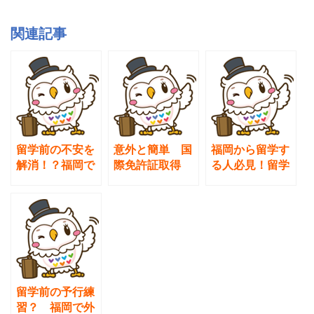
c
tt
e
e
er
関連記事
b
o
o
k
留学前の不安を
意外と簡単 国
福岡から留学す
解消！？福岡で
際免許証取得
る人必見！留学
楽しめる異文化
～福岡編～
先へ持っていく
交流
お土産特集
留学前の予行練
習？ 福岡で外