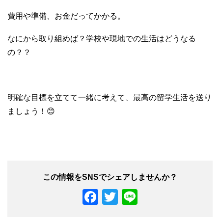
費用や準備、お金だってかかる。
なにから取り組めば？学校や現地での生活はどうなる
の？？
明確な目標を立てて一緒に考えて、最高の留学生活を送り
ましょう！😊
F
T
Li
a
wi
n